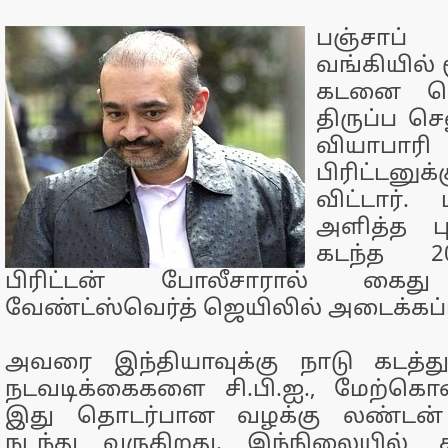
பஞ்சா
வங்கியில் 
கடனை பெ
திருப்ப ச
வியாபார
பிரிட்டனுக
விட்டார். 
அளித்த பு
கடந்த 2
பிரிட்டன் போலீசாரால் கைது 
வேண்ட்ஸ்வெர்த் ஜெயிலில் அடைக்கப்ப
அவரை இந்தியாவுக்கு நாடு கடத்த
நடவடிக்கைகளை சி.பி.ஐ., மேற்கொண
இது தொடர்பான வழக்கு லண்டன் ந
நடந்து வருகிறது. இந்நிலையில், 