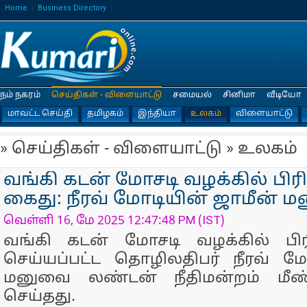
Home
Business Directory
நம் நகரம்
செய்திகள் - விளையாட்டு
சமையல்
சினிமா
வீடியோ
மாவட்ட செய்தி
தமிழகம்
இந்தியா
உலகம்
விளையாட்டு
» செய்திகள் - விளையாட்டு » உலகம்
வங்கி கடன் மோசடி வழக்கில் பிரி
கைது: நீரவ் மோடியின் ஜாமீன் ம
வெள்ளி 16, மே 2025 12:47:48 PM (IST)
வங்கி கடன் மோசடி வழக்கில் பிர
செய்யப்பட்ட தொழிலதிபர் நீரவ் ம
மனுவை லண்டன் நீதிமன்றம் மீண்
செய்தது.