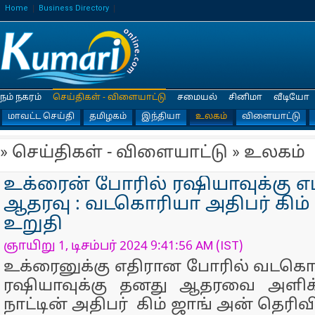
Home
Business Directory
நம் நகரம்
செய்திகள் - விளையாட்டு
சமையல்
சினிமா
வீடியோ
மாவட்ட செய்தி
தமிழகம்
இந்தியா
உலகம்
விளையாட்டு
» செய்திகள் - விளையாட்டு » உலகம்
உக்ரைன் போரில் ரஷியாவுக்கு எ
ஆதரவு : வடகொரியா அதிபர் கிம்
உறுதி
ஞாயிறு 1, டிசம்பர் 2024 9:41:56 AM (IST)
உக்ரைனுக்கு எதிரான போரில் வடகொ
ரஷியாவுக்கு தனது ஆதரவை அளிக்
நாட்டின் அதிபர் கிம் ஜாங் அன் தெரிவி