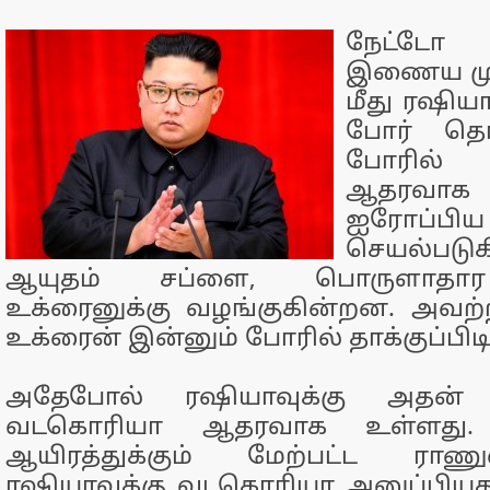
நேட்டோ 
இணைய மு
மீது ரஷிய
போர் தொட
போரில் 
ஆதரவாக 
ஐரோப்ப
செயல்பட
ஆயுதம் சப்ளை, பொருளாத
உக்ரைனுக்கு வழங்குகின்றன. அவற்
உக்ரைன் இன்னும் போரில் தாக்குப்பிடித
அதேபோல் ரஷியாவுக்கு அதன் 
வடகொரியா ஆதரவாக உள்ளது.
ஆயிரத்துக்கும் மேற்பட்ட ரா
ரஷியாவுக்கு வடகொரியா அனுப்பியத