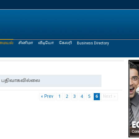
மையல்
சினிமா
வீடியோ
கேலரி
Business Directory
பதிவாகவில்லை
« Prev
1
2
3
4
5
6
Next »