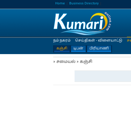
Home
Business Directory
நம் நகரம்
செய்திகள் - விளையாட்டு
ச
கஞ்சி
டிபன்
பிரியாணி
» சமையல் » கஞ்சி