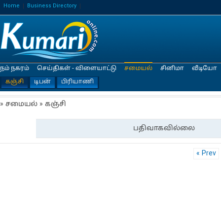
Home
Business Directory
நம் நகரம்
செய்திகள் - விளையாட்டு
சமையல்
சினிமா
வீடியோ
கஞ்சி
டிபன்
பிரியாணி
» சமையல் » கஞ்சி
பதிவாகவில்லை
« Prev