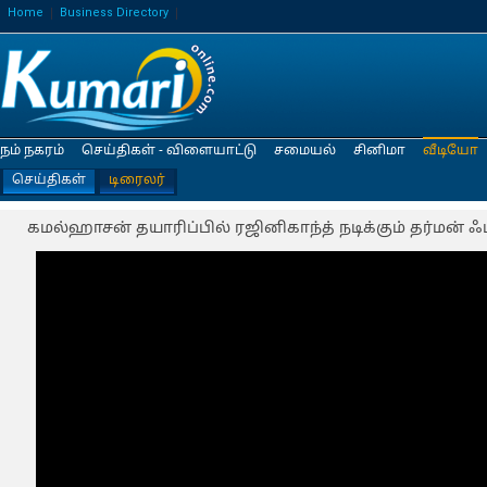
Home
Business Directory
நம் நகரம்
செய்திகள் - விளையாட்டு
சமையல்
சினிமா
வீடியோ
செய்திகள்
டிரைலர்
கமல்ஹாசன் தயாரிப்பில் ரஜினிகாந்த் நடிக்கும் தர்மன் ஃபர