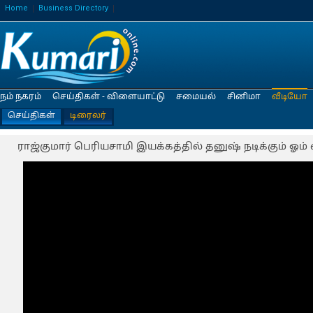
Home
Business Directory
நம் நகரம்
செய்திகள் - விளையாட்டு
சமையல்
சினிமா
வீடியோ
செய்திகள்
டிரைலர்
ராஜ்குமார் பெரியசாமி இயக்கத்தில் தனுஷ் நடிக்கும் ஓம் டை