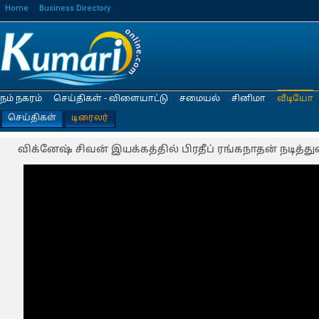
Home
Business Directory
நம் நகரம்
செய்திகள் - விளையாட்டு
சமையல்
சினிமா
வீடியோ
செய்திகள்
டிரைலர்
விக்னேஷ் சிவன் இயக்கத்தில் பிரதீப் ரங்கநாதன் நடித்து