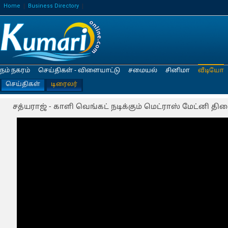
Home
Business Directory
நம் நகரம்
செய்திகள் - விளையாட்டு
சமையல்
சினிமா
வீடியோ
செய்திகள்
டிரைலர்
சத்யராஜ் - காளி வெங்கட் நடிக்கும் மெட்ராஸ் மேட்னி திர