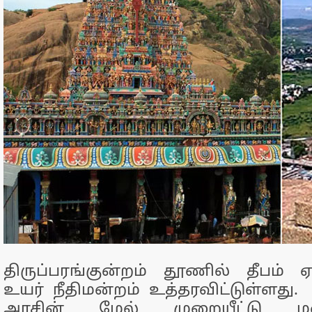
திருப்பரங்குன்றம் தூணில் தீபம் 
உயர் நீதிமன்றம் உத்தரவிட்டுள்ளது.
அரசின் மேல் முறையீட்டு ம