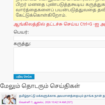
பிறர் மனதை புண்படுத்தகூடிய கருத்து
வார்த்தைகளைப் பயன்படுத்துவதை தவிர்
கேட்டுக்கொள்கிறோம்.
ஆங்கிலத்தில் தட்டச்சு செய்ய Ctrl+G -ஐ அ
பெயர்:
கருத்து:
மேலும் தொடரும் செய்திகள்
தமிழ்நாட்டு மக்களுக்காக அவமானத்தையும் தாங்க நான் த
வெள்ளி 7, ஆகஸ்ட் 2026 10:42:14 AM (IST)