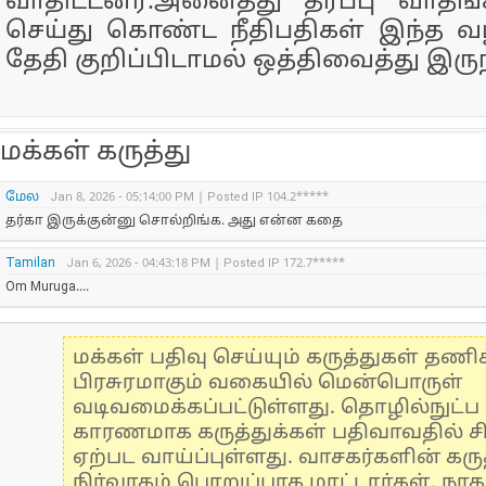
வாதிட்டனர்.அனைத்து தரப்பு வாதங
செய்து கொண்ட நீதிபதிகள் இந்த வழக
தேதி குறிப்பிடாமல் ஒத்திவைத்து இருந
மக்கள் கருத்து
மேல
Jan 8, 2026 - 05:14:00 PM | Posted IP 104.2*****
தர்கா இருக்குன்னு சொல்றிங்க. அது என்ன கதை
Tamilan
Jan 6, 2026 - 04:43:18 PM | Posted IP 172.7*****
Om Muruga....
மக்கள் பதிவு செய்யும் கருத்துகள் தண
பிரசுரமாகும் வகையில் மென்பொருள்
வடிவமைக்கப்பட்டுள்ளது. தொழில்நுட்
காரணமாக கருத்துக்கள் பதிவாவதில் ச
ஏற்பட வாய்ப்புள்ளது. வாசகர்களின் கருத
நிர்வாகம் பொறுப்பாக மாட்டார்கள். நாக