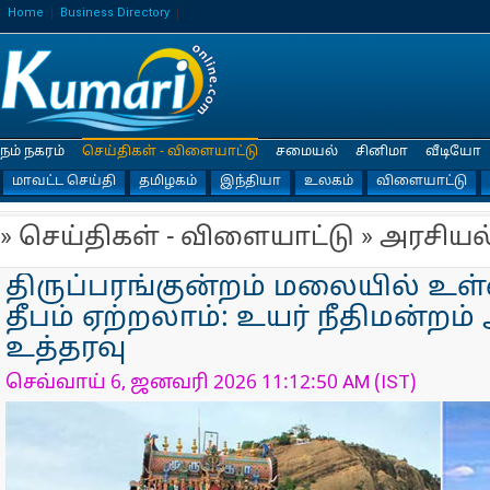
Home
Business Directory
நம் நகரம்
செய்திகள் - விளையாட்டு
சமையல்
சினிமா
வீடியோ
மாவட்ட செய்தி
தமிழகம்
இந்தியா
உலகம்
விளையாட்டு
» செய்திகள் - விளையாட்டு » அரசியல
திருப்பரங்குன்றம் மலையில் உள
தீபம் ஏற்றலாம்: உயர் நீதிமன்றம்
உத்தரவு
செவ்வாய் 6, ஜனவரி 2026 11:12:50 AM (IST)