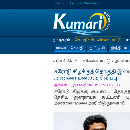
Home
Business Directory
நம் நகரம்
செய்திகள் - விளையாட்டு
ச
மாவட்ட செய்தி
தமிழகம்
இந்தியா
» செய்திகள் - விளையாட்டு » அரசிய
ஈரோடு கிழக்குத் தொகுதி இடை
அண்ணாமலை அறிவிப்பு
திங்கள் 13, ஜனவரி 2025 8:35:22 AM (IST)
ஈரோடு கிழக்கு சட்டசபை தொக
தேசிய ஜனநாயக கூட்டணி பு
அண்ணாமலை அறிவித்துள்ளார்.