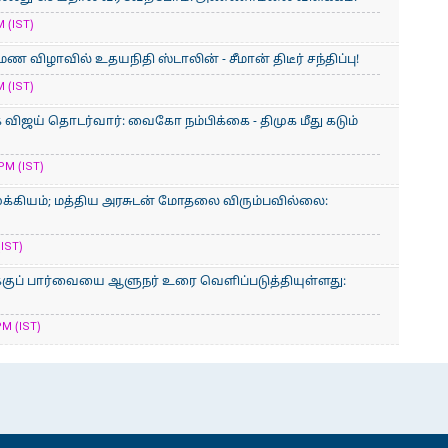
 (IST)
ுமண விழாவில் உதயநிதி ஸ்டாலின் - சீமான் திடீர் சந்திப்பு!
 (IST)
விஜய் தொடர்வார்: வைகோ நம்பிக்கை - திமுக மீது கடும்
PM (IST)
ுக்கியம்; மத்திய அரசுடன் மோதலை விரும்​ப​வில்​லை:
(IST)
ப் பார்வையை ஆளுநர் உரை வெளிப்படுத்தியுள்ளது:
M (IST)