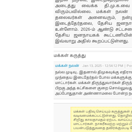
இதன் நடுவே, இடைத்தேர்தலில
அடைத்து வைக்க தி.மு.க.வ
விரும்பவில்லை. மக்கள் நலன் 
தலைவர்கள் அனைவரும், நன்க
இடைத்தேர்தலை, தேசிய ஜனநாயக
உள்ளோம். 2026-ம் ஆண்டு சட்டசப
தேசிய ஜனநாயகக் கூட்டணியின்
இவ்வாறு அதில் கூறப்பட்டுள்ளது.
மக்கள் கருத்து
மக்கள் நலன்
Jan 13, 2025 - 12:54:12 PM | Po
நல்ல முடிவு.. இதனால் திமுகவுக்கு எதி
முந்தைய இடைதேர்தல் போல மக்களுக்கு
மாட்டார்கள். மக்கள் திருந்துவார்கள் தி
பிறகு அந்த கட்சிகளை குறை சொல்லுவது எ
அப்போதுதான் அண்ணாமலை போன்ற நல்
மக்கள் பதிவு செய்யும் கருத்து
வடிவமைக்கப்பட்டுள்ளது. தொழில
சிறிது காலதாமதம் ஏற்பட வாய்ப்ப
மாட்டார்கள். நாகரீகமற்ற மற்றும
பயன்படுத்துவதை தவிர்க்கும்படி 