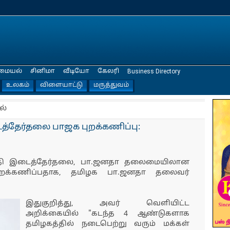
மையல்
சினிமா
வீடியோ
கேலரி
Business Directory
உலகம்
விளையாட்டு
மருத்துவம்
ல்
த்தேர்தலை பாஜக புறக்கணிப்பு:
ுதி இடைத்தேர்தலை, பா.ஜனதா தலைமையிலான
றக்கணிப்பதாக, தமிழக பா.ஜனதா தலைவர்
இதுகுறித்து, அவர் வெளியிட்ட
அறிக்கையில் "கடந்த 4 ஆண்டுகளாக
தமிழகத்தில் நடைபெற்று வரும் மக்கள்