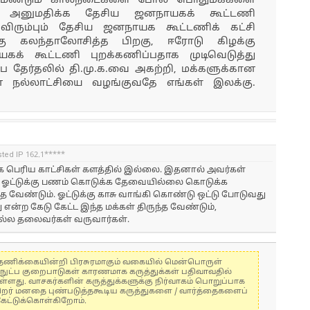
் மீண்டும் கால்நடைகளை போல பொதுமக்களை
ை அனுமதிக்க தேசிய ஜனநாயகக் கூட்டணி
விரும்பும் தேசிய ஜனநாயக கூட்டணிக் கட்சி
ு கலந்தாலோசித்த பிறகு, ஈரோடு கிழக்கு
க் கூட்டணி புறக்கணிப்பதாக முடிவெடுத்து
ை தேர்தலில் தி.மு.க.வை அகற்றி, மக்களுக்கான
 நல்லாட்சியை வழங்குவதே எங்கள் இலக்கு.
sted IP 162.1*****
ராக பெரிய காட்சிகள் களத்தில் இல்லை. இதனால் அவர்கள்
 ஓட்டுக்கு பணம் கொடுக்க தேவையில்லை கொடுக்க
ருந்த வேண்டும். ஓட்டுக்கு காசு வாங்கி கொண்டு ஒட்டு போடுவது
ன்ற கேடு கேட்ட இந்த மக்கள் திருந்த வேண்டும்,
ல தலைவர்கள் வருவார்கள்.
கள் தணிக்கையின்றி பிரசுரமாகும் வகையில் மென்பொருள்
்நுட்ப குறைபாடுகள் காரணமாக கருத்துக்கள் பதிவாவதில்
ுள்ளது. வாசகர்களின் கருத்துக்களுக்கு நிர்வாகம் பொறுப்பாக
் பிறர் மனதை புண்படுத்தகூடிய கருத்துகளை / வார்த்தைகளைப்
கேட்டுக்கொள்கிறோம்.