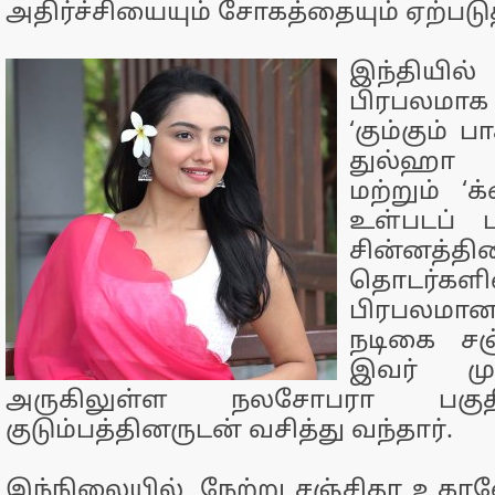
அதிர்ச்சியையும் சோகத்தையும் ஏற்படுத
இந்தியி
பிரபலமா
‘கும்கும் ப
துல்ஹா 
மற்றும் ‘க
உள்படப் 
சின்னத்தி
தொடர்களி
பிரபலம
நடிகை சஞ
இவர் மு
அருகிலுள்ள நலசோபரா பகுத
குடும்பத்தினருடன் வசித்து வந்தார்.
இந்நிலையில், நேற்று சஞ்சிதா உகாலே