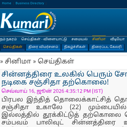
Home
Business Directory
நம் நகரம்
செய்திகள் - விளையாட்டு
சமையல்
சினிமா
வீடியோ
செய்திகள்
திரை விமர்சனம்
நிகழ்ச்சிகள்
திரைப்பட கேலரி
» சினிமா » செய்திகள்
சின்னத்திரை உலகில் பெரும் சோ
நடிகை சஞ்சிதா தற்கொலை!
செவ்வாய் 16, ஜூன் 2026 4:35:12 PM (IST)
பிரபல இந்தித் தொலைக்காட்சித் த
சஞ்சிதா உகாலே (22) மும்பையி
இல்லத்தில் தூக்கிட்டுத் தற்கொல
சம்பவம் பாலிவுட் சின்னத்திரை 