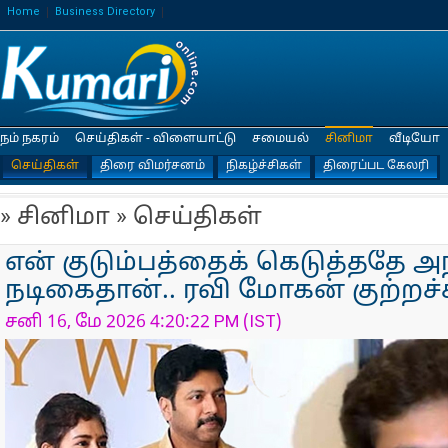
Home
Business Directory
நம் நகரம்
செய்திகள் - விளையாட்டு
சமையல்
சினிமா
வீடியோ
செய்திகள்
திரை விமர்சனம்
நிகழ்ச்சிகள்
திரைப்பட கேலரி
» சினிமா » செய்திகள்
என் குடும்பத்தைக் கெடுத்ததே அந
நடிகைதான்.. ரவி மோகன் குற்றச்ச
சனி 16, மே 2026 4:20:22 PM (IST)