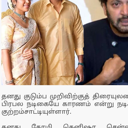
தனது குடும்ப முறிவிற்குத் திரையுலக
பிரபல நடிகையே காரணம் என்று நடி
குற்றம்சாட்டியுள்ளார்.
தனது தோழி கெனிஷா சென்ன