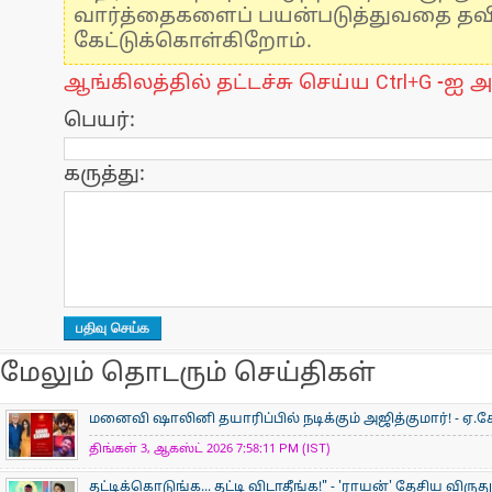
வார்த்தைகளைப் பயன்படுத்துவதை தவிர்
கேட்டுக்கொள்கிறோம்.
ஆங்கிலத்தில் தட்டச்சு செய்ய Ctrl+G -ஐ அ
பெயர்:
கருத்து:
மேலும் தொடரும் செய்திகள்
மனைவி ஷாலினி தயாரிப்பில் நடிக்கும் அஜித்குமார்! - ஏ.கே
திங்கள் 3, ஆகஸ்ட் 2026 7:58:11 PM (IST)
தட்டிக்கொடுங்க... தட்டி விடாதீங்க!" - 'ராயன்' தேசிய விருத