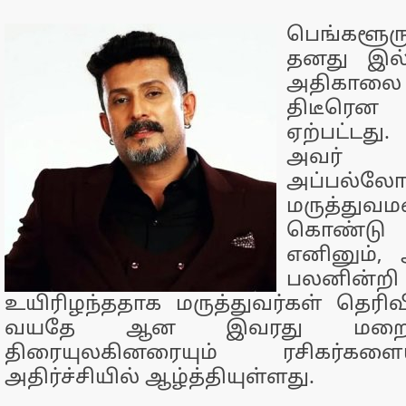
பெங்களூ
தனது இல்
அதிகாலை தி
திடீரென
ஏற்பட்ட
அவர் சி
அப்பல்ல
மருத்துவம
கொண்டு செ
எனினும், 
பலனின
உயிரிழந்ததாக மருத்துவர்கள் தெரிவி
வயதே ஆன இவரது மறைவ
திரையுலகினரையும் ரசிகர்களை
அதிர்ச்சியில் ஆழ்த்தியுள்ளது.