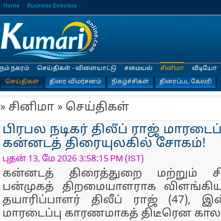
Home
Business Directory
நம் நகரம்
செய்திகள் - விளையாட்டு
சமையல்
சினிமா
வீடியோ
செய்திகள்
திரை விமர்சனம்
நிகழ்ச்சிகள்
திரைப்பட கேலரி
» சினிமா » செய்திகள்
பிரபல நடிகர் திலீப் ராஜ் மாரடைப
கன்னடத் திரையுலகில் சோகம்!
புதன் 13, மே 2026 3:58:15 PM (IST)
கன்னடத் திரைத்துறை மற்றும் சி
பன்முகத் திறமையாளராக விளங்கிய 
தயாரிப்பாளர் திலீப் ராஜ் (47),
மாரடைப்பு காரணமாகத் திடீரென கால