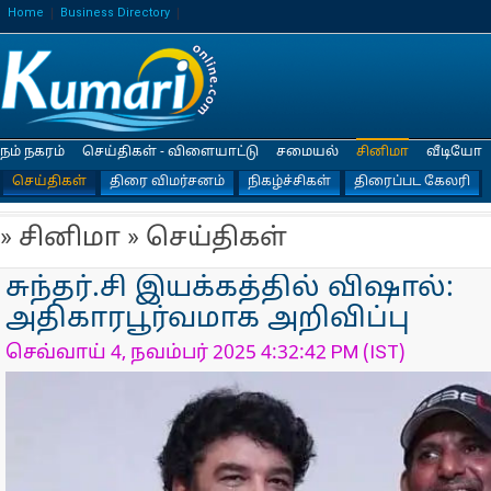
Home
Business Directory
நம் நகரம்
செய்திகள் - விளையாட்டு
சமையல்
சினிமா
வீடியோ
செய்திகள்
திரை விமர்சனம்
நிகழ்ச்சிகள்
திரைப்பட கேலரி
» சினிமா » செய்திகள்
சுந்தர்.சி இயக்கத்தில் விஷால்:
அதிகாரபூர்வமாக அறிவிப்பு
செவ்வாய் 4, நவம்பர் 2025 4:32:42 PM (IST)