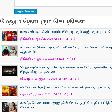
மேலும் தொடரும் செய்திகள்
மனைவி ஷாலினி தயாரிப்பில் நடிக்கும் அஜித்குமார்! - ஏ.கே
திங்கள் 3, ஆகஸ்ட் 2026 7:58:11 PM (IST)
தட்டிக்கொடுங்க... தட்டி விடாதீங்க!" - 'ராயன்' தேசிய விருத
ஆதங்கம்!
திங்கள் 27, ஜூலை 2026 4:53:22 PM (IST)
50 ஆண்டுகளுக்குப் பின் திரையரங்குகளில் முதல்வரின் திர
பிறகு விஜய் சாதனை!
வியாழன் 23, ஜூலை 2026 4:51:10 PM (IST)
நிவின்பாலி-சூரி கூட்டணியில் உருவாகியுள்ள ஏழு கடல் ஏழ
புதன் 22, ஜூலை 2026 5:54:13 PM (IST)
கணித மேதை ராமானுஜத்தின் கொள்ளுப் பேத்தியா ப்ரீத்தி
பின்னணி