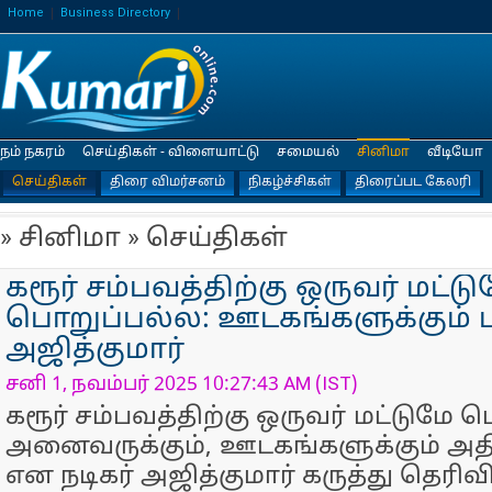
Home
Business Directory
நம் நகரம்
செய்திகள் - விளையாட்டு
சமையல்
சினிமா
வீடியோ
செய்திகள்
திரை விமர்சனம்
நிகழ்ச்சிகள்
திரைப்பட கேலரி
» சினிமா » செய்திகள்
கரூர் சம்பவத்திற்கு ஒருவர் மட்டு
பொறுப்பல்ல: ஊடகங்களுக்கும் 
அஜித்குமார்
சனி 1, நவம்பர் 2025 10:27:43 AM (IST)
கரூர் சம்பவத்திற்கு ஒருவர் மட்டுமே ப
அனைவருக்கும், ஊடகங்களுக்கும் அதி
என நடிகர் அஜித்குமார் கருத்து தெரிவி