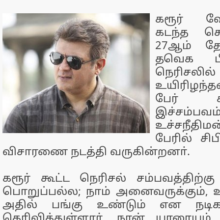
கரூர் வேல
கடந்த செப
27ஆம் த
தவெக பி
நெரிசலில்
உயிரிழந்த
பேர் கா
இச்சம்ப
உச்சநீதிம
பேரில் சி
விசாரணை நடத்தி வருகின்றனா்.
கரூர் கூட்ட நெரிசல் சம்பவத்திற்கு
பொறுப்பல்ல; நாம் அனைவருக்கும், 
அதில் பங்கு உண்டும் என நடிகர
தெரிவித்துள்ளார். நான் யாரையும