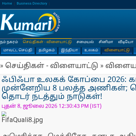
Home
Business Directory
நம் நகரம்
செய்திகள் - விளையாட்டு
சமையல்
சினிமா
வீடியோ
மாவட்ட செய்தி
தமிழகம்
இந்தியா
உலகம்
விளையாட்டு
» செய்திகள் - விளையாட்டு » விளைய
ஃபிஃபா உலகக் கோப்பை 2026: கா
முன்னேறிய 8 பலத்த அணிகள்; 
தொடர் நடத்தும் நாடுகள்!
புதன் 8, ஜூலை 2026 12:30:43 PM (IST)