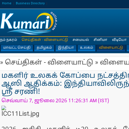
Home
Business Directory
நம் நகரம்
செய்திகள் - விளையாட்டு
சமையல்
சினிமா
வீடியோ
மாவட்ட செய்தி
தமிழகம்
இந்தியா
உலகம்
விளையாட்டு
» செய்திகள் - விளையாட்டு » விளைய
மகளிர் உலகக் கோப்பை நட்சத்த
ஆஸி ஆதிக்கம்: இந்தியாவிலிருந
ஸ்ரீ சரணி!
செவ்வாய் 7, ஜூலை 2026 11:26:31 AM (IST)