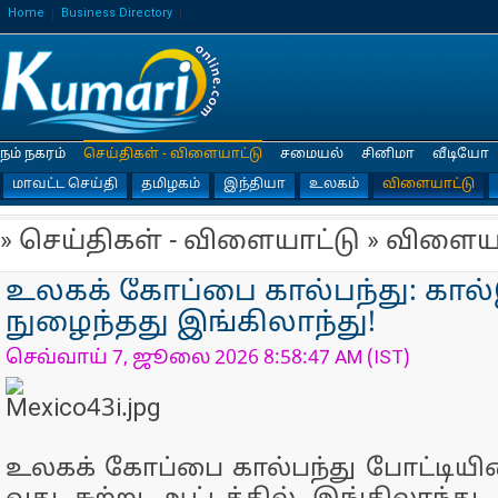
Home
Business Directory
நம் நகரம்
செய்திகள் - விளையாட்டு
சமையல்
சினிமா
வீடியோ
மாவட்ட செய்தி
தமிழகம்
இந்தியா
உலகம்
விளையாட்டு
» செய்திகள் - விளையாட்டு » விளைய
உலகக் கோப்பை கால்பந்து: கால்
நுழைந்தது இங்கிலாந்து!
செவ்வாய் 7, ஜூலை 2026 8:58:47 AM (IST)
உலகக் கோப்பை கால்பந்து போட்டியின