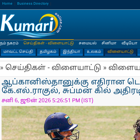
Home
Business Directory
நம் நகரம்
செய்திகள் - விளையாட்டு
சமையல்
சினிமா
வீடியோ
மாவட்ட செய்தி
தமிழகம்
இந்தியா
உலகம்
விளையாட்டு
» செய்திகள் - விளையாட்டு » விளைய
ஆப்கானிஸ்தானுக்கு எதிரான டெஸ
கே.எல்.ராகுல், சுப்மன் கில் அதிரட
சனி 6, ஜூன் 2026 5:26:51 PM (IST)