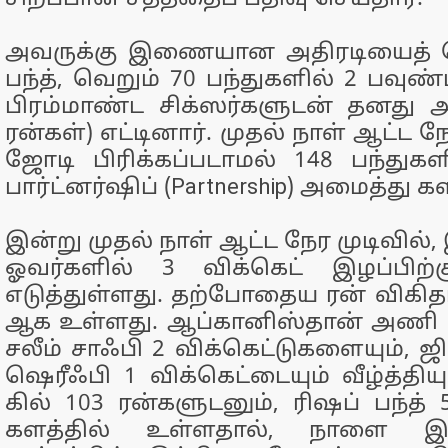
அவருக்கு இணையான அதிரடியைத் த
பந்த், வெறும் 70 பந்துகளில் 2 பவுண்
பிரம்மாண்ட சிக்ஸர்களுடன் தனது 
ரன்கள்) எட்டினார். முதல் நாள் ஆட்ட ந
ஜோடி பிரிக்கப்படாமல் 148 பந்துகள
பார்ட்னர்ஷிப் (Partnership) அமைத்து க
இன்று முதல் நாள் ஆட்ட நேர முடிவில்
ஓவர்களில் 3 விக்கெட் இழப்பிற்
எடுத்துள்ளது. தற்போதைய ரன் விகிதம
ஆக உள்ளது. ஆப்கானிஸ்தான் அணி த
சலீம் சாஃபி 2 விக்கெட்டுகளையும், ஜ
ஷெரீஃபி 1 விக்கெட்டையும் வீழ்த்தியு
கில் 103 ரன்களுடனும், ரிஷப் பந்த்
களத்தில் உள்ளதால், நாளை இர