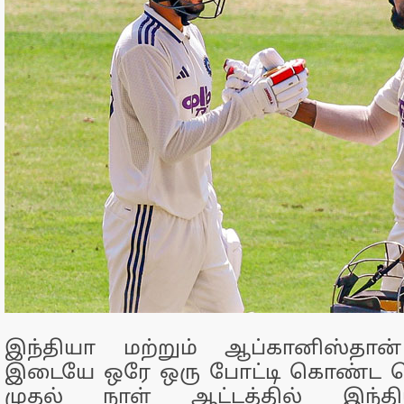
இந்தியா மற்றும் ஆப்கானிஸ்தான
இடையே ஒரே ஒரு போட்டி கொண்ட ட
முதல் நாள் ஆட்டத்தில் இ