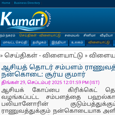
Home
Business Directory
நம் நகரம்
செய்திகள் - விளையாட்டு
சமையல்
சினிமா
வீடியோ
மாவட்ட செய்தி
தமிழகம்
இந்தியா
உலகம்
விளையாட்டு
» செய்திகள் - விளையாட்டு » விளைய
ஆசியத் தொடர் சம்பளம் ராணுவத்
நன்கொடை: சூர்ய குமார்
திங்கள் 29, செப்டம்பர் 2025 12:01:59 PM (IST)
ஆசியக் கோப்பை கிரிக்கெட் தொ
வழங்கப்பட்ட சம்பளத்தை பஹல்காம
பலியானோரின் குடும்பத்துக்க
ராணுவத்துக்கும் நன்கொடையாக அளி