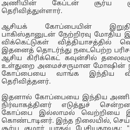
அணியின் கேப்டன் சூர்ய க
தெரிவித்துள்ளார்.
ஆசியக் கோப்பையின் இறுதி
பாகிஸ்தானுடன் நேற்றிரவு மோதிய 
விக்கெட்டுகள் வித்தியாசத்தில் வ
இதனைத் தொடர்ந்து நடைபெற்ற பரிசளி
ஆசிய கிரிக்கெட் கவுன்சில் தலைவர
உள்துறை அமைச்சருமான மோஷின் ந
கோப்பையை வாங்க இந்திய வீரர
தெரிவித்தனர்.
இதனால் கோப்பையை இந்திய அணிக்
நிர்வாகத்தினர் எடுத்துச் சென்றன
கோப்பை இல்லாமல் வெற்றியை இந்
கொண்டாடினர். இந்த நிலையில், செய
சூர்ய குமார் யாதவ் பேசியதாவது: "ந