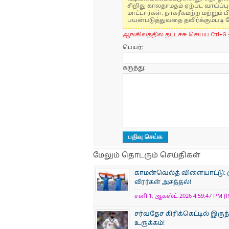
சிறிது காலதாமதம் ஏற்பட வாய்ப்ப
மாட்டார்கள். நாகரீகமற்ற மற்றும
பயன்படுத்துவதை தவிர்க்கும்படி 
ஆங்கிலத்தில் தட்டச்சு செய்ய Ctrl+G 
பெயர்:
கருத்து:
மேலும் தொடரும் செய்திகள்
காமன்வெல்த் விளையாட்டு: ம
வீரர்கள் அசத்தல்!
சனி 1, ஆகஸ்ட் 2026 4:59:47 PM (I
சர்வதேச கிரிக்கெட்டில் இர
உருக்கம்!