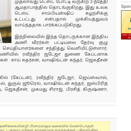
முதலாவது டெஸ்ட் போட்டி வருகிற 2-ந்தேதி
Spon
ஆமதாபாத்தில் தொடங்குகிறது. இது உலக
டெஸ்ட் சாம்பியன்ஷிப் சுழற்சிக்கு
உட்பட்டது என்பதால் முக்கியத்துவம்
வாய்ந்ததாக பார்க்கப்படுகிறது.
இந்நிலையில் இந்த தொடருக்கான இந்திய
அணி வீரர்கள் பட்டியலை தேர்வு குழு
 செய்தியாளர்களை சந்தித்து வெளியிட்டுள்ளார்.
அணியில் ரவீந்திர ஜடேஜா துணை கேப்டனாக
்கள் சாய் சுதர்சன், வாஷிங்டன் சுந்தர், ஜெகதீசன்
ல் (கேப்டன்), ரவீந்திர ஜடேஜா, ஜெய்ஸ்வால்,
்கல், துருவ் ஜூரெல், வாஷிங்டன் சுந்தர், ஜஸ்பிரித்
்டி, ஜெகதீசன், முகமது சிராஜ், பிரசித் கிருஷ்ணா,
கள் தணிக்கையின்றி பிரசுரமாகும் வகையில் மென்பொருள்
்நுட்ப குறைபாடுகள் காரணமாக கருத்துக்கள் பதிவாவதில்