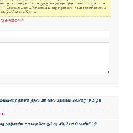
ுள்ளது. வாசகர்களின் கருத்துக்களுக்கு நிர்வாகம் பொறுப்பாக
் பிறர் மனதை புண்படுத்தகூடிய கருத்துகளை / வார்த்தைகளைப்
கேட்டுக்கொள்கிறோம்.
-ஐ அழுத்தவும்.
ும்முறை தாண்டுதல் பிரிவில் பதக்கம் வென்று தமிழக
ST)
ுந்து அஜின்கியா ரஹானே ஓய்வு: வீடியோ வெளியிட்டு