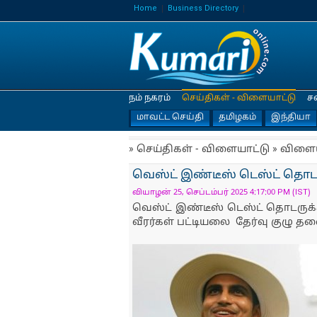
Home
Business Directory
நம் நகரம்
செய்திகள் - விளையாட்டு
ச
மாவட்ட செய்தி
தமிழகம்
இந்தியா
» செய்திகள் - விளையாட்டு » விளை
வெஸ்ட் இண்டீஸ் டெஸ்ட் தொடர
வியாழன் 25, செப்டம்பர் 2025 4:17:00 PM (IST)
வெஸ்ட் இண்டீஸ் டெஸ்ட் தொடரு
வீரர்கள் பட்டியலை தேர்வு குழு தல