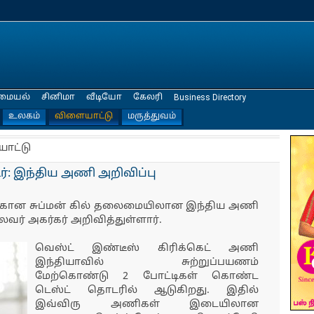
மையல்
சினிமா
வீடியோ
கேலரி
Business Directory
உலகம்
விளையாட்டு
மருத்துவம்
யாட்டு
்: இந்திய அணி அறிவிப்பு
க்கான சுப்மன் கில் தலைமையிலான இந்திய அணி
ைவர் அகர்கர் அறிவித்துள்ளார்.
வெஸ்ட் இண்டீஸ் கிரிக்கெட் அணி
இந்தியாவில் சுற்றுப்பயணம்
மேற்கொண்டு 2 போட்டிகள் கொண்ட
டெஸ்ட் தொடரில் ஆடுகிறது. இதில்
இவ்விரு அணிகள் இடையிலான