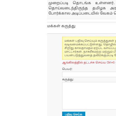
முறைப்படி தொடங்க உள்ளனர்
தொய்வடைந்திருந்த தமிழக அரச
போர்க்கால அடிப்படையில் வேகம் பெற
மக்கள் கருத்து
மக்கள் பதிவு செய்யும் கருத்து
வடிவமைக்கப்பட்டுள்ளது. தொழில
சிறிது காலதாமதம் ஏற்பட வாய்ப்ப
மாட்டார்கள். நாகரீகமற்ற மற்றும
பயன்படுத்துவதை தவிர்க்கும்படி 
ஆங்கிலத்தில் தட்டச்சு செய்ய Ctrl+G 
பெயர்:
கருத்து: