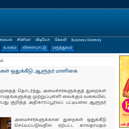
மையல்
சினிமா
வீடியோ
கேலரி
Business Directory
உலகம்
விளையாட்டு
மருத்துவம்
ம்
் ஒதுக்கீடு: ஆளுநர் மாளிகை
்றதைத் தொடர்ந்து, அமைச்சர்களுக்குத் துறைகள்
தாமதங்களுக்கு முற்றுப்புள்ளி வைக்கும் வகையில்,
்பது குறித்த அதிகாரப்பூர்வப் பட்டியலை ஆளுநர்
அமைச்சர்களுக்கான துறைகள் ஒதுக்கீடு
செய்யப்படுவதில் ஏற்பட்ட காலதாமதம்