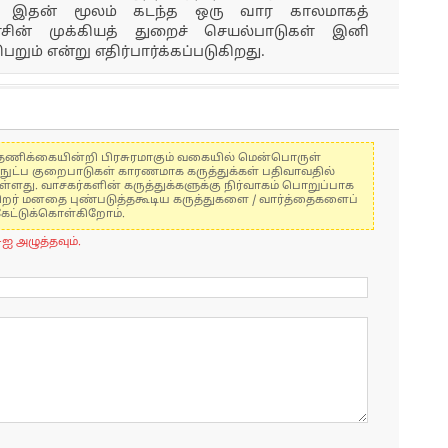
. இதன் மூலம் கடந்த ஒரு வார காலமாகத்
ின் முக்கியத் துறைச் செயல்பாடுகள் இனி
ும் என்று எதிர்பார்க்கப்படுகிறது.
கள் தணிக்கையின்றி பிரசுரமாகும் வகையில் மென்பொருள்
்நுட்ப குறைபாடுகள் காரணமாக கருத்துக்கள் பதிவாவதில்
ுள்ளது. வாசகர்களின் கருத்துக்களுக்கு நிர்வாகம் பொறுப்பாக
் பிறர் மனதை புண்படுத்தகூடிய கருத்துகளை / வார்த்தைகளைப்
கேட்டுக்கொள்கிறோம்.
-ஐ அழுத்தவும்.