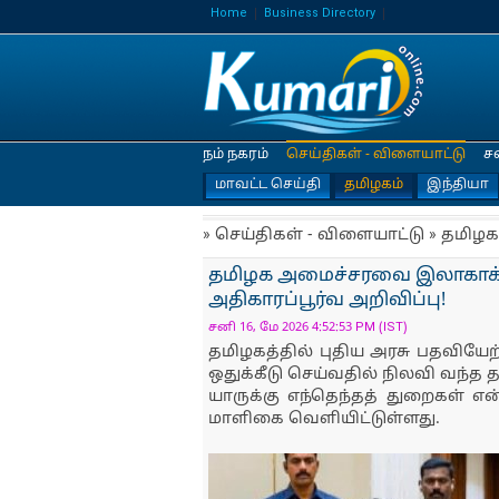
Home
Business Directory
நம் நகரம்
செய்திகள் - விளையாட்டு
ச
மாவட்ட செய்தி
தமிழகம்
இந்தியா
» செய்திகள் - விளையாட்டு » தமிழக
தமிழக அமைச்சரவை இலாகாக்கள
அதிகாரப்பூர்வ அறிவிப்பு!
சனி 16, மே 2026 4:52:53 PM (IST)
தமிழகத்தில் புதிய அரசு பதவியேற
ஒதுக்கீடு செய்வதில் நிலவி வந்த 
யாருக்கு எந்தெந்தத் துறைகள் என
மாளிகை வெளியிட்டுள்ளது.