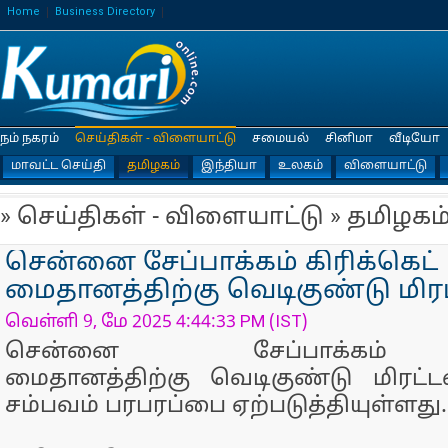
Home
Business Directory
நம் நகரம்
செய்திகள் - விளையாட்டு
சமையல்
சினிமா
வீடியோ
மாவட்ட செய்தி
தமிழகம்
இந்தியா
உலகம்
விளையாட்டு
» செய்திகள் - விளையாட்டு » தமிழகம
சென்னை சேப்பாக்கம் கிரிக்கெட்
மைதானத்திற்கு வெடிகுண்டு மிரட
வெள்ளி 9, மே 2025 4:44:33 PM (IST)
சென்னை சேப்பாக்கம் க
மைதானத்திற்கு வெடிகுண்டு மிரட்டல்
சம்பவம் பரபரப்பை ஏற்படுத்தியுள்ளது