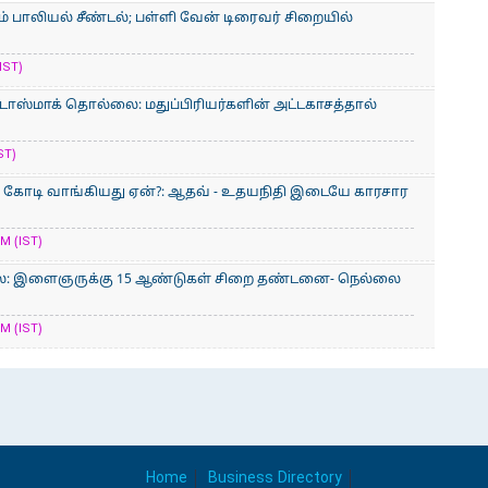
் பாலியல் சீண்டல்; பள்ளி வேன் டிரைவர் சிறையில்
IST)
் டாஸ்மாக் தொல்லை: மதுப்பிரியர்களின் அட்டகாசத்தால்
ST)
900 கோடி வாங்கியது ஏன்?: ஆதவ் - உதயநிதி இடையே காரசார
M (IST)
லை: இளைஞருக்கு 15 ஆண்டுகள் சிறை தண்டனை- நெல்லை
M (IST)
Home
Business Directory