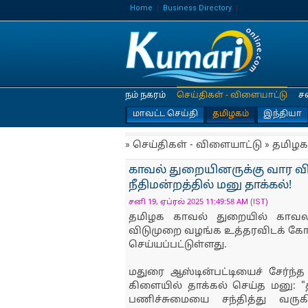
Home
Business Directory
நம் நகரம்
செய்திகள் - விளையாட்டு
ச
மாவட்ட செய்தி
தமிழகம்
இந்தியா
» செய்திகள் - விளையாட்டு » தமிழக
காவல் துறையினருக்கு வார வ
நீதிமன்றத்தில் மனு தாக்கல்!
சனி 19, ஏப்ரல் 2025 11:49:58 AM (IST)
தமிழக காவல் துறையில் காவல
விடுமுறை வழங்க உத்தரவிடக் கோர
செய்யப்பட்டுள்ளது.
மதுரை ஆஸ்டின்பட்டியைச் சேர்ந்த
கிளையில் தாக்கல் செய்த மனு: 
பணிச்சுமையை சந்தித்து வருக