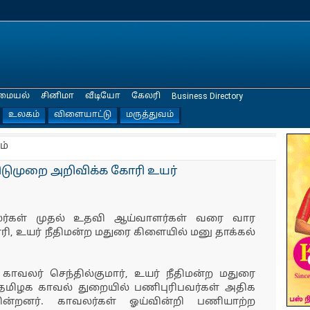
மையல்
சினிமா
வீடியோ
கேலரி
Business Directory
உலகம்
விளையாட்டு
மருத்துவம்
ம்
ிடுமுறை அறிவிக்க கோரி உயர்
ர்கள் முதல் உதவி ஆய்வாளர்கள் வரை வார
ி, உயர் நீதிமன்ற மதுரை கிளையில் மனு தாக்கல்
 காவலர் செந்தில்குமார், உயர் நீதிமன்ற மதுரை
"தமிழக காவல் துறையில் பணிபுரிபவர்கள் அதிக
ின்றனர். காவலர்கள் ஓய்வின்றி பணியாற்ற