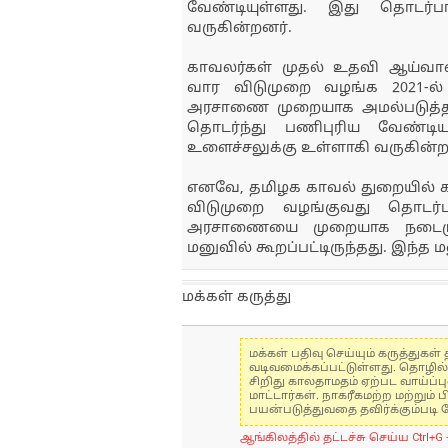
வேண்டியுள்ளது. இது தொடர்
வருகின்றனர்.
காவலர்கள் முதல் உதவி ஆய்வா
வார விடுமுறை வழங்க 2021-ல்
அரசாணை முறையாக அமல்படுத்தப
தொடர்ந்து பணிபுரிய வேண்ட
உளைச்சலுக்கு உள்ளாகி வருகின்ற
எனவே, தமிழக காவல் துறையில் 
விடுமுறை வழங்குவது தொடர்பா
அரசாணையை முறையாக நடைமுறை
மனுவில் கூறப்பட்டிருந்தது. இந்
மக்கள் கருத்து
மக்கள் பதிவு செய்யும் கருத்து
வடிவமைக்கப்பட்டுள்ளது. தொழில
சிறிது காலதாமதம் ஏற்பட வாய்ப்ப
மாட்டார்கள். நாகரீகமற்ற மற்றும
பயன்படுத்துவதை தவிர்க்கும்படி 
ஆங்கிலத்தில் தட்டச்சு செய்ய Ctrl+G 