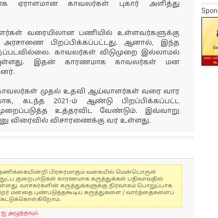
பாக ஏராளமான காவலர்கள் புகார் அளித்து
Spon
ளர்கள் வரையிலான பணியில் உள்ளவர்களுக்கு
 அரசாணை பிறப்பிக்கப்பட்டது. ஆனால், இந்த
்படவில்லை. காவலர்கள் விடுமுறை இல்லாமல்
ியுள்ளது. இதன் காரணமாக காவலர்கள் மன
னர்.
காவலர்கள் முதல் உதவி ஆய்வாளர்கள் வரை வார
க, கடந்த 2021-ம் ஆண்டு பிறப்பிக்கப்பட்ட
ப்படுத்த உத்தரவிட வேண்டும். இவ்வாறு
த மனு விரைவில் விசாரணைக்கு வர உள்ளது.
கள் தணிக்கையின்றி பிரசுரமாகும் வகையில் மென்பொருள்
்நுட்ப குறைபாடுகள் காரணமாக கருத்துக்கள் பதிவாவதில்
ுள்ளது. வாசகர்களின் கருத்துக்களுக்கு நிர்வாகம் பொறுப்பாக
் பிறர் மனதை புண்படுத்தகூடிய கருத்துகளை / வார்த்தைகளைப்
கேட்டுக்கொள்கிறோம்.
-ஐ அழுத்தவும்.