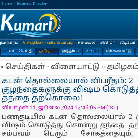
Home
Business Directory
நம் நகரம்
செய்திகள் - விளையாட்டு
சமையல்
சினிமா
வீடியோ
மாவட்ட செய்தி
தமிழகம்
இந்தியா
உலகம்
விளையாட்டு
» செய்திகள் - விளையாட்டு » தமிழகம
கடன் தொல்லையால் விபரீதம்: 2
குழந்தைகளுக்கு விஷம் கொடுத்
தந்தை தற்கொலை!
வியாழன் 11, ஜூலை 2024 12:46:05 PM (IST)
பணகுடியில் கடன் தொல்லையால் 2 க
விஷம் கொடுத்து கொன்று தந்தை 
சம்பவம் பெரும் சோகத்தையும், 