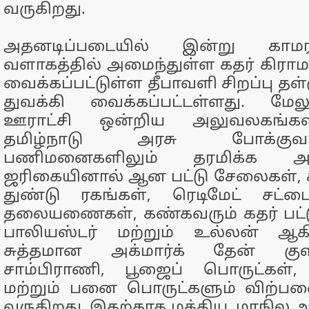
வருகிறது.
அதனடிப்படையில் இன்று கா
வளாகத்தில் அமைந்துள்ள கதர் கிரா
வைக்கப்பட்டுள்ள தீபாவளி சிறப்பு த
துவக்கி வைக்கப்பட்டள்ளது. மே
ஊராட்சி ஒன்றிய அலுவலகங்களி
தமிழ்நாடு அரசு போக்கு
பணிமனைகளிலும் தரமிக்க அ
ஜரிகையினால் ஆன பட்டு சேலைகள், க
துண்டு ரகங்கள், ரெடிமேட் சட்ட
தலையணைகள், கண்கவரும் கதர் பட்டு
பாலியஸ்டர் மற்றும் உல்லன் ஆக
சுத்தமான அக்மார்க் தேன் குள
சாம்பிராணி, பூஜைப் பொருட்கள்
மற்றும் பனை பொருட்களும் விற்பன
வருகிறது. இதற்காக மத்திய, மாநில 