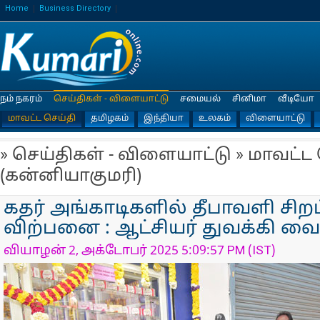
Home
Business Directory
நம் நகரம்
செய்திகள் - விளையாட்டு
சமையல்
சினிமா
வீடியோ
மாவட்ட செய்தி
தமிழகம்
இந்தியா
உலகம்
விளையாட்டு
» செய்திகள் - விளையாட்டு » மாவட்ட
(கன்னியாகுமரி)
கதர் அங்காடிகளில் தீபாவளி சிறப
விற்பனை : ஆட்சியர் துவக்கி வைத
வியாழன் 2, அக்டோபர் 2025 5:09:57 PM (IST)