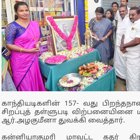
காந்தியடிகளின் 157- வது பிறந்தந
சிறப்புத் தள்ளுபடி விற்பனையினை ம
ஆர்.அழகுமீனா துவக்கி வைத்தார்.
கன்னியாகுமரி மாவட்ட கதர் கி