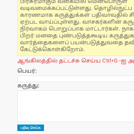
பிரசுரமாகும் வகையில் மென்பொருள்
வடிவமைக்கப்பட்டுள்ளது. தொழில்நுட்
காரணமாக கருத்துக்கள் பதிவாவதில் ச
ஏற்பட வாய்ப்புள்ளது. வாசகர்களின் கருத
நிர்வாகம் பொறுப்பாக மாட்டார்கள். நாக
பிறர் மனதை புண்படுத்தகூடிய கருத்து
வார்த்தைகளைப் பயன்படுத்துவதை தவிர்
கேட்டுக்கொள்கிறோம்.
ஆங்கிலத்தில் தட்டச்சு செய்ய Ctrl+G -ஐ அ
பெயர்:
கருத்து: