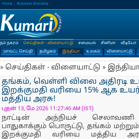
Home
Business Directory
நம் நகரம்
செய்திகள் - விளையாட்டு
சமையல்
சினிமா
வீடியோ
மாவட்ட செய்தி
தமிழகம்
இந்தியா
உலகம்
விளையாட்டு
» செய்திகள் - விளையாட்டு » இந்திய
தங்கம், வெள்ளி விலை அதிரடி உய
இறக்குமதி வரியை 15% ஆக உயர்
மத்திய அரசு!
புதன் 13, மே 2026 11:27:46 AM (IST)
நாட்டின் அந்நியச் செலாவணி
பாதுகாக்கும் பொருட்டு, தங்கம் மற்று
இறக்குமதி வரியை மத்திய அரச