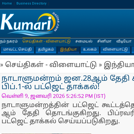
Home
Business Directory
நம் நகரம்
செய்திகள் - விளையாட்டு
சமையல்
சினிமா
வீடியோ
மாவட்ட செய்தி
தமிழகம்
இந்தியா
உலகம்
விளையாட்டு
» செய்திகள் - விளையாட்டு » இந்திய
நாடாளுமன்றம் ஜன.28ஆம் தேதி க
பிப்.1-ல் பட்ஜெட் தாக்கல்!
வெள்ளி 9, ஜனவரி 2026 5:26:52 PM (IST)
நாடாளுமன்றத்தின் பட்ஜெட் கூட்டத்
ஆம் தேதி தொடங்குகிறது. பிப்ரவ
பட்ஜெட் தாக்கல் செய்யப்படுகிறது.