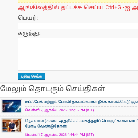
ஆங்கிலத்தில் தட்டச்சு செய்ய Ctrl+G -ஐ அ
பெயர்:
கருத்து:
மேலும் தொடரும் செய்திகள்
டீப்ஃபேக் மற்றும் போலி தகவல்களை நீக்க காலக்கெடு குறைப
வெள்ளி 7, ஆகஸ்ட் 2026 5:05:16 PM (IST)
நெசவாளர்களை ஆதரிக்கக் கைத்தறிப் பொருட்களை வாங்கு
மோடி வேண்டுகோள்!
வெள்ளி 7, ஆகஸ்ட் 2026 4:44:44 PM (IST)