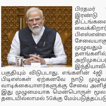
பிரதமர்
இரண்டு 
திட்டங்க
வைக்கிறா
பிஎஸ்என
சேவையா
முழுவதும
தளங்களில
அறிமுகப்பட
இந்திய
பகுதியும் விடுபடாது. எங்களின் 4ஜி 
பிடிஎஸ்கள் ஏற்கனவே நாடு முழுவ
வாடிக்கையாளர்களுக்கு சேவை அளித
இது முழுமையாக மென்பொருள் மூலம்
தடையில்லாமல் 5Gக்கு மேம்படுத்தப்படு