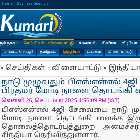
Home
Business Directory
நம் நகரம்
செய்திகள் - விளையாட்டு
சமையல்
சினிமா
வீடியோ
மாவட்ட செய்தி
தமிழகம்
இந்தியா
உலகம்
விளையாட்டு
» செய்திகள் - விளையாட்டு » இந்திய
நாடு முழுவதும் பிஎஸ்என்எல் 4ஜ
பிரதமர் மோடி நாளை தொடங்கி வ
வெள்ளி 26, செப்டம்பர் 2025 4:56:09 PM (IST)
பிஎஸ்என்எல் 4ஜி சேவையை நாடு முழ
மோடி நாளை தொடங்கி வைக்க இருப
தொலைத்தொடர்புத்துறை அமைச்சர்
சிந்தியா தெரிவித்துள்ளார்.