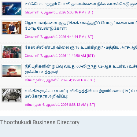
டீப்ஃபேக் மற்றும் போலி தகவல்களை நீக்க காலக்கெடு குறைப
வெள்ளி 7, ஆகஸ்ட் 2026 5:05:16 PM (IST)
நெசவாளர்களை ஆதரிக்கக் கைத்தறிப் பொருட்களை வாங்கு
மோடி வேண்டுகோள்!
வெள்ளி 7, ஆகஸ்ட் 2026 4:44:44 PM (IST)
கேஸ் சிலிண்டர் விலை ரூ.18 உயர்கிறது? - மத்திய அரசு
வெள்ளி 7, ஆகஸ்ட் 2026 11:44:50 AM (IST)
நீதிபதிகளின் ஓய்வு வயது 60-லிருந்து 62-ஆக உயர்வு? உ
முக்கிய உத்தரவு!
வியாழன் 6, ஆகஸ்ட் 2026 4:36:28 PM (IST)
வங்கிகளுக்கான வட்டி விகிதத்தில் மாற்றமில்லை: ரிசர்வ்
மல்கோத்ரா அறிவிப்பு!
வியாழன் 6, ஆகஸ்ட் 2026 8:38:12 AM (IST)
Thoothukudi Business Directory