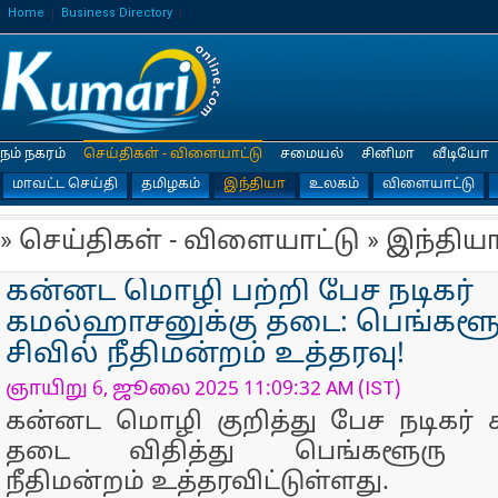
Home
Business Directory
நம் நகரம்
செய்திகள் - விளையாட்டு
சமையல்
சினிமா
வீடியோ
மாவட்ட செய்தி
தமிழகம்
இந்தியா
உலகம்
விளையாட்டு
» செய்திகள் - விளையாட்டு » இந்திய
கன்னட மொழி பற்றி பேச நடிகர்
கமல்ஹாசனுக்கு தடை: பெங்களூரு
சிவில் நீதிமன்றம் உத்தரவு!
ஞாயிறு 6, ஜூலை 2025 11:09:32 AM (IST)
கன்னட மொழி குறித்து பேச நடிகர்
தடை விதித்து பெங்களூரு சி
நீதிமன்றம் உத்தரவிட்டுள்ளது.