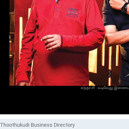
சுந்தர்.சி - வடிவேலு இணையும
Thoothukudi Business Directory