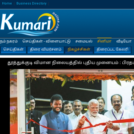
Home
Business Directory
நம் நகரம்
செய்திகள் - விளையாட்டு
சமையல்
சினிமா
வீடியோ
செய்திகள்
திரை விமர்சனம்
நிகழ்ச்சிகள்
திரைப்பட கேலரி
தூத்துக்குடி விமான நிலையத்தில் புதிய முனையம் : பிரதம