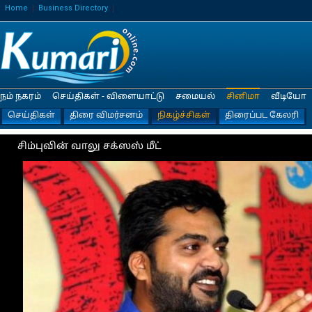
Home
Business Directory
நம் நகரம்
செய்திகள் - விளையாட்டு
சமையல்
சினிமா
வீடியோ
செய்திகள்
திரை விமர்சனம்
நிகழ்ச்சிகள்
திரைப்பட கேலரி
சிம்புவின் வாலு சக்ஸஸ் மீட்