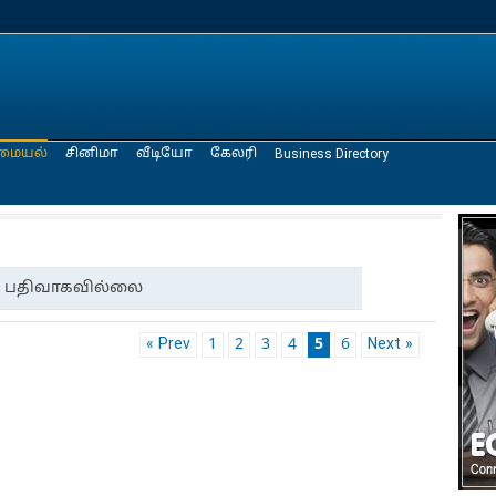
மையல்
சினிமா
வீடியோ
கேலரி
Business Directory
பதிவாகவில்லை
« Prev
1
2
3
4
5
6
Next »