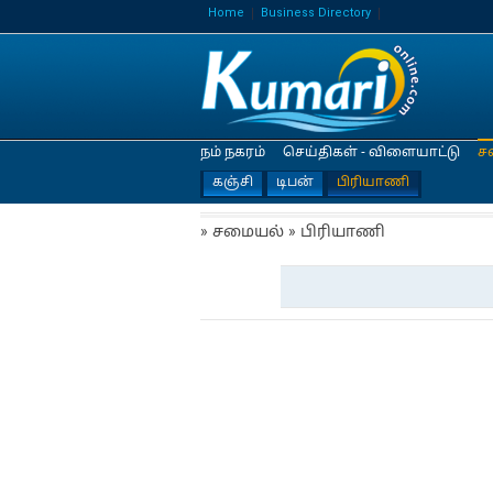
Home
Business Directory
நம் நகரம்
செய்திகள் - விளையாட்டு
ச
கஞ்சி
டிபன்
பிரியாணி
» சமையல் » பிரியாணி