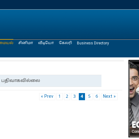
மையல்
சினிமா
வீடியோ
கேலரி
Business Directory
பதிவாகவில்லை
« Prev
1
2
3
4
5
6
Next »