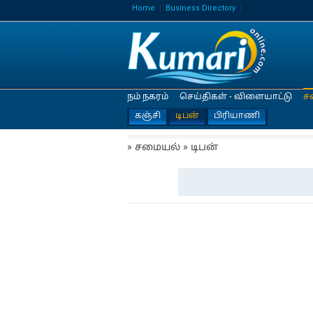
Home
Business Directory
நம் நகரம்
செய்திகள் - விளையாட்டு
ச
கஞ்சி
டிபன்
பிரியாணி
» சமையல் » டிபன்