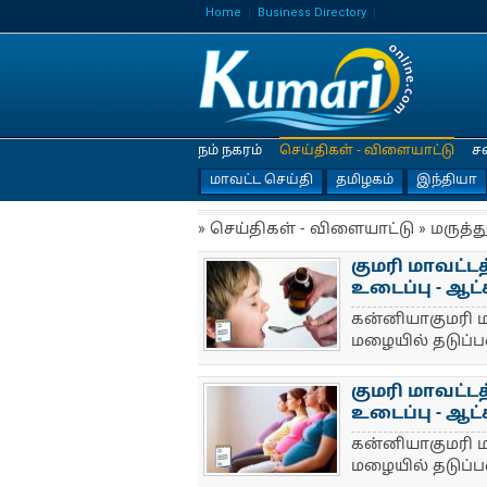
Home
Business Directory
நம் நகரம்
செய்திகள் - விளையாட்டு
ச
மாவட்ட செய்தி
தமிழகம்
இந்தியா
» செய்திகள் - விளையாட்டு » மருத்த
குமரி மாவட்ட
உடைப்பு - ஆட்
கன்னியாகுமரி ம
NewsIcon
மழையில் தடுப்ப
குமரி மாவட்ட
உடைப்பு - ஆட்
கன்னியாகுமரி ம
NewsIcon
மழையில் தடுப்ப