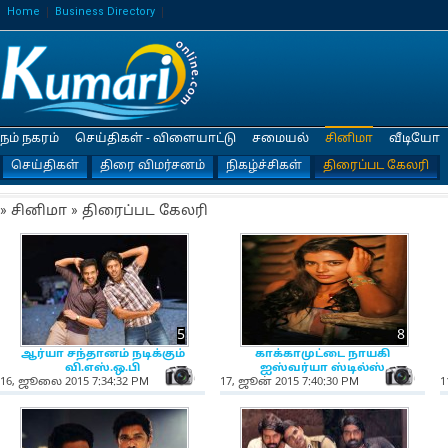
Home
Business Directory
நம் நகரம்
செய்திகள் - விளையாட்டு
சமையல்
சினிமா
வீடியோ
செய்திகள்
திரை விமர்சனம்
நிகழ்ச்சிகள்
திரைப்பட கேலரி
» சினிமா » திரைப்பட கேலரி
5
8
ஆர்யா சந்தானம் நடிக்கும்
காக்காமுட்டை நாயகி
வி.எஸ்.ஒ.பி
ஐஸ்வர்யா ஸ்டில்ஸ்
NewsIcon
Ne
16, ஜூலை 2015 7:34:32 PM
17, ஜூன் 2015 7:40:30 PM
1