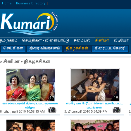
Home
Business Directory
நம் நகரம்
செய்திகள் - விளையாட்டு
சமையல்
சினிமா
வீடியோ
செய்திகள்
திரை விமர்சனம்
நிகழ்ச்சிகள்
திரைப்பட கேலரி
» சினிமா » நிகழ்ச்சிகள்
17
15
காலபைரவி திரைப்பட துவக்க
ஸ்ரேயா & ரீமா சென் தனிப்பட்ட
விழா
படங்கள்
NewsIcon
Ne
8, பிப்ரவரி 2010 10:58:15 AM
5, பிப்ரவரி 2010 5:34:39 PM
2