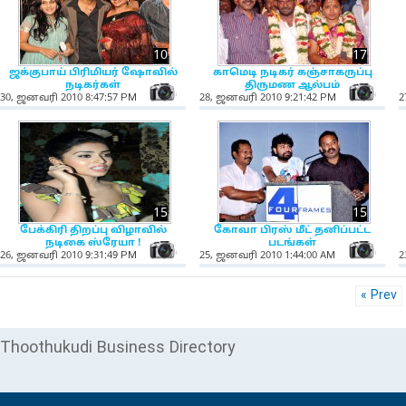
10
17
ஜக்குபாய் பிரிமியர் ஷோவில்
காமெடி நடிகர் கஞ்சாகருப்பு
நடிகர்கள்
திருமண ஆல்பம்
NewsIcon
Ne
30, ஜனவரி 2010 8:47:57 PM
28, ஜனவரி 2010 9:21:42 PM
2
15
15
பேக்கிரி திறப்பு விழாவில்
கோவா பிரஸ் மீட் தனிப்பட்ட
நடிகை ஸ்ரேயா !
படங்கள்
NewsIcon
Ne
26, ஜனவரி 2010 9:31:49 PM
25, ஜனவரி 2010 1:44:00 AM
2
« Prev
Thoothukudi Business Directory