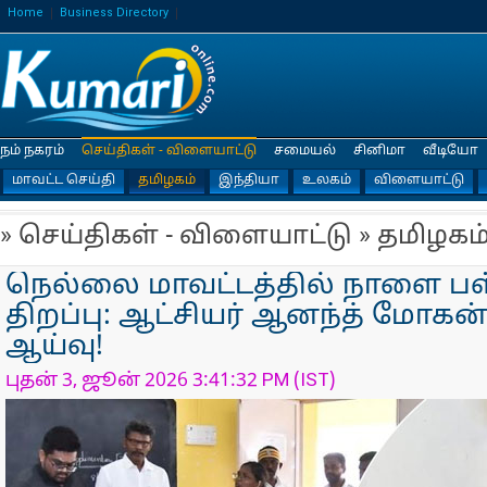
Home
Business Directory
நம் நகரம்
செய்திகள் - விளையாட்டு
சமையல்
சினிமா
வீடியோ
மாவட்ட செய்தி
தமிழகம்
இந்தியா
உலகம்
விளையாட்டு
» செய்திகள் - விளையாட்டு » தமிழகம
நெல்லை மாவட்டத்தில் நாளை பள
திறப்பு: ஆட்சியர் ஆனந்த் மோகன்
ஆய்வு!
புதன் 3, ஜூன் 2026 3:41:32 PM (IST)