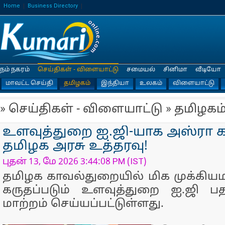
Home
Business Directory
நம் நகரம்
செய்திகள் - விளையாட்டு
சமையல்
சினிமா
வீடியோ
மாவட்ட செய்தி
தமிழகம்
இந்தியா
உலகம்
விளையாட்டு
» செய்திகள் - விளையாட்டு » தமிழகம
உளவுத்துறை ஐ.ஜி-யாக அஸ்ரா கர
தமிழக அரசு உத்தரவு!
புதன் 13, மே 2026 3:44:08 PM (IST)
தமிழக காவல்துறையில் மிக முக்கி
கருதப்படும் உளவுத்துறை ஐ.ஜி பத
மாற்றம் செய்யப்பட்டுள்ளது.