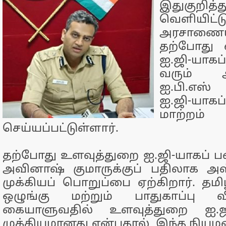
இதுகுறித்
வெளியிட்ட
அரசாணையி
தற்போது 
ஐ.ஜி-யாக
வரும் அ
ஐ.பி.எஸ
ஐ.ஜி-யா
மாற்றம்
செய்யப்பட்டுள்ளார்.
தற்போது உளவுத்துறை ஐ.ஜி-யாகப் ப
அவினாஷ் குமாருக்குப் பதிலாக அஸ
முக்கியப் பொறுப்பை ஏற்கிறார். தமிழ
ஒழுங்கு மற்றும் பாதுகாப்பு வ
கையாளுவதில் உளவுத்துறை ஐ.
முக்கியமானது என்பதால், இந்த நிய