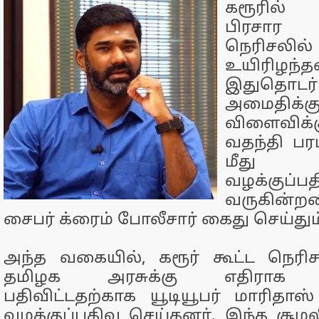
கரூரில் 
பிரசார 
நெரிசலில் 
உயிரிழந்தன
இதுதொடர
அமைதிக
விளைவிக்
வதந்தி பர
மீது 
வழக்குப்
வருகின்ற
சைபர் க்ரைம் போலீசார் கைது செய்தும
அந்த வகையில், கரூர் கூட்ட நெரிசல
தமிழக அரசுக்கு எதிராக க
பதிவிட்டதற்காக யூடியூபர் மாரிதாஸ்
வழக்குப்பதிவு செய்தனர். இந்த சூழல