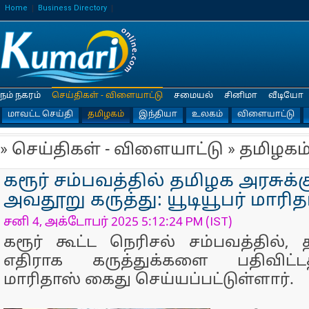
Home
Business Directory
நம் நகரம்
செய்திகள் - விளையாட்டு
சமையல்
சினிமா
வீடியோ
மாவட்ட செய்தி
தமிழகம்
இந்தியா
உலகம்
விளையாட்டு
» செய்திகள் - விளையாட்டு » தமிழகம
கரூர் சம்பவத்தில் தமிழக அரசுக்
அவதூறு கருத்து: யூடியூபர் மாரி
சனி 4, அக்டோபர் 2025 5:12:24 PM (IST)
கரூர் கூட்ட நெரிசல் சம்பவத்தில், 
எதிராக கருத்துக்களை பதிவிட்ட
மாரிதாஸ் கைது செய்யப்பட்டுள்ளார்.