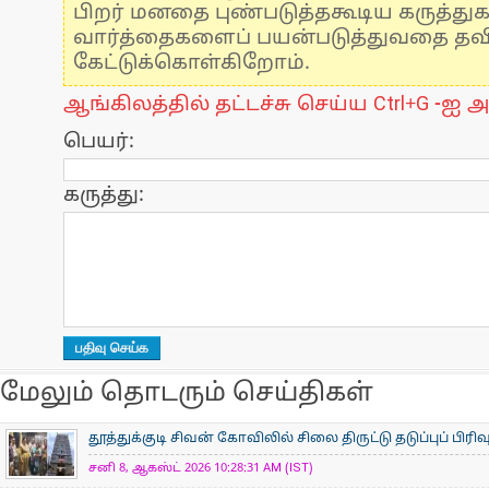
பிறர் மனதை புண்படுத்தகூடிய கருத்து
வார்த்தைகளைப் பயன்படுத்துவதை தவிர்
கேட்டுக்கொள்கிறோம்.
ஆங்கிலத்தில் தட்டச்சு செய்ய Ctrl+G -ஐ அ
பெயர்:
கருத்து:
மேலும் தொடரும் செய்திகள்
தூத்துக்குடி சிவன் கோவிலில் சிலை திருட்டு தடுப்புப் பிர
சனி 8, ஆகஸ்ட் 2026 10:28:31 AM (IST)