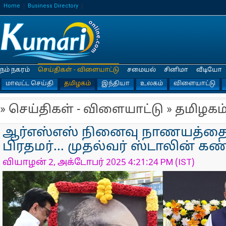
Home
Business Directory
நம் நகரம்
செய்திகள் - விளையாட்டு
சமையல்
சினிமா
வீடியோ
மாவட்ட செய்தி
தமிழகம்
இந்தியா
உலகம்
விளையாட்டு
» செய்திகள் - விளையாட்டு » தமிழகம
ஆர்எஸ்எஸ் நினைவு நாணயத்தை
பிரதமர்... முதல்வர் ஸ்டாலின் கண
வியாழன் 2, அக்டோபர் 2025 4:21:24 PM (IST)