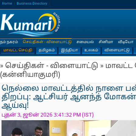
Home
Business Directory
நம் நகரம்
செய்திகள் - விளையாட்டு
சமையல்
சினிமா
வீடியோ
மாவட்ட செய்தி
தமிழகம்
இந்தியா
உலகம்
விளையாட்டு
» செய்திகள் - விளையாட்டு » மாவட்ட
(கன்னியாகுமரி)
நெல்லை மாவட்டத்தில் நாளை பள
திறப்பு: ஆட்சியர் ஆனந்த் மோகன்
ஆய்வு!
புதன் 3, ஜூன் 2026 3:41:32 PM (IST)