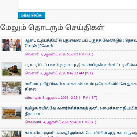
மேலும் தொடரும் செய்திகள்
ஆடை உற்பத்தியில் புதுமையைப் புகுத்த வேண்டும் : நெசவா
வேண்டுகோள்
வெள்ளி 7, ஆகஸ்ட் 2026 5:53:02 PM (IST)
பராமரிப்புப் பணி: குருவாயூர் எக்ஸ்பிரஸ் உள்ளிட்ட ரயில்
வெள்ளி 7, ஆகஸ்ட் 2026 8:42:23 AM (IST)
மயிலாடி சிற்பிகளின் கைவண்ணம்: ஒரே கல்லில் செதுக்கப
சிலை!
வியாழன் 6, ஆகஸ்ட் 2026 12:29:11 PM (IST)
தமிழக ரயில்வே வளர்ச்சிக்காகத் தனி அமைச்சரை நியமிக
தீர்மானம்!
செவ்வாய் 4, ஆகஸ்ட் 2026 5:54:50 PM (IST)
கன்னியாகுமரி பகவதி அம்மன் கோவிலில் ஆடி களப பூ