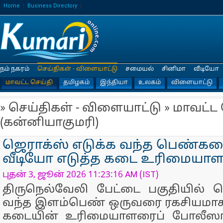
Home
Business Directory
நம் நகரம்
செய்திகள் - விளையாட்டு
சமையல்
சினிமா
வீடியோ
மாவட்ட செய்தி
தமிழகம்
இந்தியா
உலகம்
விளையாட்டு
» செய்திகள் - விளையாட்டு » மாவட்ட
(கன்னியாகுமரி)
ஜெராக்ஸ் எடுக்க வந்த பெண்
வீடியோ எடுத்த கடை உரிமையாளர
புதன் 3, ஜூன் 2026 11:23:16 AM (IST)
திருநெல்வேலி பேட்டை பகுதியில் ஜ
வந்த இளம்பெண் ஒருவரை ரகசியமாக 
கடையின் உரிமையாளரைப் போலீஸார