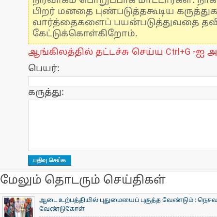
நிர்வாகம் பொறுப்பாக மாட்டார்கள். நாக
பிறர் மனதை புண்படுத்தகூடிய கருத்து
வார்த்தைகளைப் பயன்படுத்துவதை தவிர்
கேட்டுக்கொள்கிறோம்.
ஆங்கிலத்தில் தட்டச்சு செய்ய Ctrl+G -ஐ அ
பெயர்:
கருத்து:
மேலும் தொடரும் செய்திகள்
ஆடை உற்பத்தியில் புதுமையைப் புகுத்த வேண்டும் : நெசவா
வேண்டுகோள்