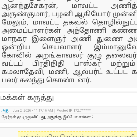
ஆனந்தசேகரன், மாவட்ட அணித
அருண்குமார், பழனி ஆகியோர் முன்ன
மேலும், மாவட்ட தகவல் தொழில்ந
அமைப்பாளர்கள் அந்தோணி கண்ணன
மாநகர இளைஞர் அணி துணை அமைப
ஒன்றிய செயலாளர் இம்மானுவேல
கோவில் அறங்காவலர் குழு தலைவர் ச
வட்டப் பிரதிநிதி பாஸ்கர் மற்றும
கமலாதேவி, மணி, ஆல்பர்ட் உட்பட கட்
பலர் கலந்து கொண்டனர்.
மக்கள் கருத்து
அது
Jun 2, 2026 - 11:17:16 AM | Posted IP 172.7*****
தேர்தல் முடிந்துவிட்டது, அதுக்கு இப்போ என்ன ?