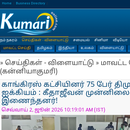
Home
Business Directory
நம் நகரம்
செய்திகள் - விளையாட்டு
சமையல்
சினிமா
வீடியோ
மாவட்ட செய்தி
தமிழகம்
இந்தியா
உலகம்
விளையாட்டு
» செய்திகள் - விளையாட்டு » மாவட்ட
(கன்னியாகுமரி)
காங்கிரஸ் கட்சியினர் 75 பேர் திம
ஐக்கியம் : கீதாஜீவன் முன்னிலை
இணைந்தனர்!
செவ்வாய் 2, ஜூன் 2026 10:19:01 AM (IST)