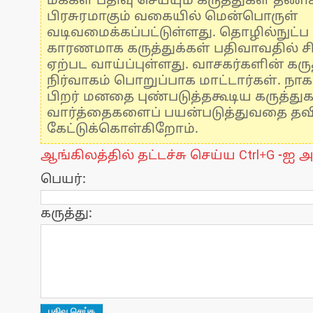
மக்கள் பதிவு செய்யும் கருத்துகள் தண
பிரசுரமாகும் வகையில் மென்பொருள்
வடிவமைக்கப்பட்டுள்ளது. தொழில்நுட்
காரணமாக கருத்துக்கள் பதிவாவதில் ச
ஏற்பட வாய்ப்புள்ளது. வாசகர்களின் கருத
நிர்வாகம் பொறுப்பாக மாட்டார்கள். நாக
பிறர் மனதை புண்படுத்தகூடிய கருத்து
வார்த்தைகளைப் பயன்படுத்துவதை தவிர்
கேட்டுக்கொள்கிறோம்.
ஆங்கிலத்தில் தட்டச்சு செய்ய Ctrl+G -ஐ அ
பெயர்:
கருத்து: