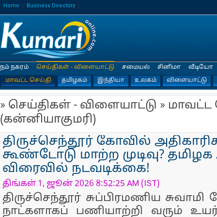
Home
Business Directory
நம் நகரம்
செய்திகள் - விளையாட்டு
சமையல்
சினிமா
வீடியோ
மாவட்ட செய்தி
தமிழகம்
இந்தியா
உலகம்
விளையாட்டு
» செய்திகள் - விளையாட்டு » மாவட்ட
(கன்னியாகுமரி)
திருச்செந்தூர் கோவில் அதிகா
கூண்டோடு மாற்ற முடிவு? தமிழக
விரைவில் நடவடிக்கை!
திங்கள் 1, ஜூன் 2026 8:52:25 AM (IST)
திருச்செந்தூர் சுப்பிரமணிய சுவாமி
நாட்களாகப் பணியாற்றி வரும் உய