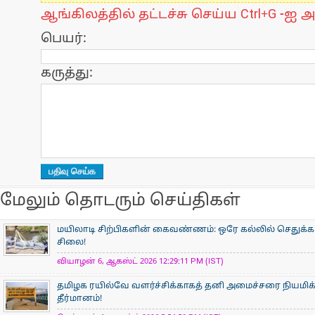
ஆங்கிலத்தில் தட்டச்சு செய்ய Ctrl+G -ஐ அ
பெயர்:
கருத்து:
மேலும் தொடரும் செய்திகள்
மயிலாடி சிற்பிகளின் கைவண்ணம்: ஒரே கல்லில் செதுக்கப
சிலை!
வியாழன் 6, ஆகஸ்ட் 2026 12:29:11 PM (IST)
தமிழக ரயில்வே வளர்ச்சிக்காகத் தனி அமைச்சரை நியமிக
தீர்மானம்!