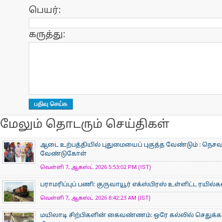
பெயர்:
கருத்து:
மேலும் தொடரும் செய்திகள்
ஆடை உற்பத்தியில் புதுமையைப் புகுத்த வேண்டும் : நெசவா
வேண்டுகோள்
வெள்ளி 7, ஆகஸ்ட் 2026 5:53:02 PM (IST)
பராமரிப்புப் பணி: குருவாயூர் எக்ஸ்பிரஸ் உள்ளிட்ட ரயில்
வெள்ளி 7, ஆகஸ்ட் 2026 8:42:23 AM (IST)
மயிலாடி சிற்பிகளின் கைவண்ணம்: ஒரே கல்லில் செதுக்கப