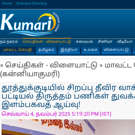
Home
Business Directory
நம் நகரம்
செய்திகள் - விளையாட்டு
சமையல்
சினிமா
வீடியோ
மாவட்ட செய்தி
தமிழகம்
இந்தியா
உலகம்
விளையாட்டு
» செய்திகள் - விளையாட்டு » மாவட்ட
(கன்னியாகுமரி)
தூத்துக்குடியில் சிறப்பு தீவிர வா
பட்டியல் திருத்தம் பணிகள் துவக்
இளம்பகவத் ஆய்வு!
செவ்வாய் 4, நவம்பர் 2025 5:19:20 PM (IST)