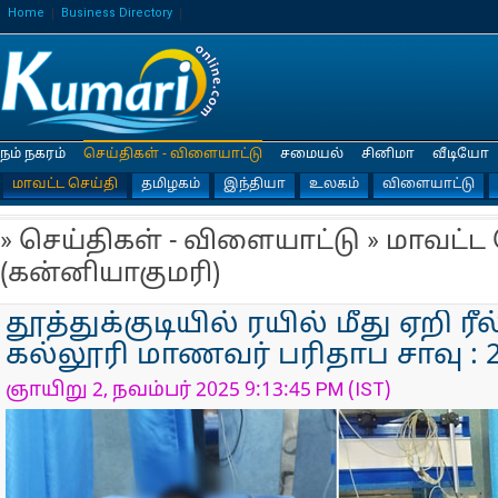
Home
Business Directory
நம் நகரம்
செய்திகள் - விளையாட்டு
சமையல்
சினிமா
வீடியோ
மாவட்ட செய்தி
தமிழகம்
இந்தியா
உலகம்
விளையாட்டு
» செய்திகள் - விளையாட்டு » மாவட்ட
(கன்னியாகுமரி)
தூத்துக்குடியில் ரயில் மீது ஏறி ரீ
கல்லூரி மாணவர் பரிதாப சாவு : 2
ஞாயிறு 2, நவம்பர் 2025 9:13:45 PM (IST)