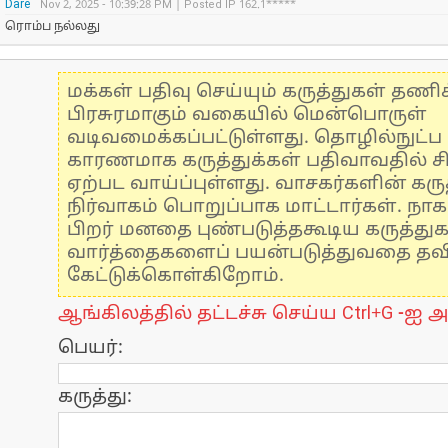
Dare
Nov 2, 2025 - 10:39:28 PM | Posted IP 162.1*****
ரொம்ப நல்லது
மக்கள் பதிவு செய்யும் கருத்துகள் தண
பிரசுரமாகும் வகையில் மென்பொருள்
வடிவமைக்கப்பட்டுள்ளது. தொழில்நுட்
காரணமாக கருத்துக்கள் பதிவாவதில் ச
ஏற்பட வாய்ப்புள்ளது. வாசகர்களின் கருத
நிர்வாகம் பொறுப்பாக மாட்டார்கள். நாக
பிறர் மனதை புண்படுத்தகூடிய கருத்து
வார்த்தைகளைப் பயன்படுத்துவதை தவிர்
கேட்டுக்கொள்கிறோம்.
ஆங்கிலத்தில் தட்டச்சு செய்ய Ctrl+G -ஐ அ
பெயர்:
கருத்து: