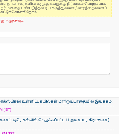
ுள்ளது. வாசகர்களின் கருத்துக்களுக்கு நிர்வாகம் பொறுப்பாக
் பிறர் மனதை புண்படுத்தகூடிய கருத்துகளை / வார்த்தைகளைப்
கேட்டுக்கொள்கிறோம்.
-ஐ அழுத்தவும்.
் எக்ஸ்பிரஸ் உள்ளிட்ட ரயில்கள் மாற்றுப்பாதையில் இயக்கம்!
M (IST)
ணம்: ஒரே கல்லில் செதுக்கப்பட்ட 11 அடி உயர கிருஷ்ணர்
 PM (IST)