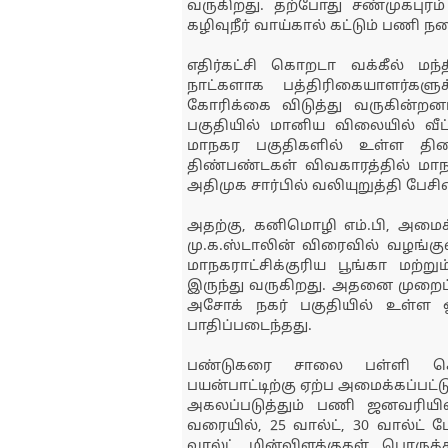
வருகிறது. தற்போது சண்முகபுரம
கழிவுநீர் வாய்கால் கட்டும் பணி 
எதிர்கட்சி கொறடா வக்கீல் மந்தி
நாட்களாக பத்திரிகையாளர்கள
கோரிக்கை விடுத்து வருகின்றனர
பகுதியில் மானிய விலையில் வீ
மாநகர பகுதிகளில் உள்ள திரை
திண்பண்டகள் விவகாரத்தில் மாநக
அதிமுக சார்பில் வலியுறுத்தி பேசி
அதற்கு, கனிமொழி எம்.பி, அமைச்
மு.க.ஸ்டாலின் விரைவில் வழங்குவா
மாநகராட்சிக்குரிய பூங்கா மற்ற
இருந்து வருகிறது. அதனை முறைப்ப
அசோக் நகர் பகுதியில் உள்ள
பாதிப்படைந்தது.
பண்டுகரை சாலை பள்ளி செ
பயன்பாட்டிற்கு ஏற்ப அமைக்கப்பட்
அகலப்படுத்தும் பணி ஜனவரியி
வரையில், 25 வால்ட், 30 வால்ட்
வால்ட் மின்விளக்குகள் பொருத்