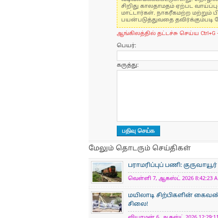
சிறிது காலதாமதம் ஏற்பட வாய்ப்ப
மாட்டார்கள். நாகரீகமற்ற மற்றும
பயன்படுத்துவதை தவிர்க்கும்படி 
ஆங்கிலத்தில் தட்டச்சு செய்ய Ctrl+G 
பெயர்:
கருத்து:
மேலும் தொடரும் செய்திகள்
பராமரிப்புப் பணி: குருவாயூர
வெள்ளி 7, ஆகஸ்ட் 2026 8:42:23 A
மயிலாடி சிற்பிகளின் கைவண்
சிலை!
வியாழன் 6, ஆகஸ்ட் 2026 12:29:11