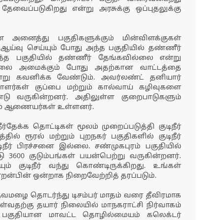
தேவைப்படுகிறது என்று அரசுக்கு ஒப்புதலுக்கு
அனைத்து பகுதிகளுக்கும் மின்விளக்குகள்
 ஆய்வு செய்யும் போது அந்த பகுதியில் தண்ணீர்
இந்த பகுதியில் தண்ணீர் தேங்கவில்லை என்று
சாலை அமைக்கும் போது அதற்கான வாட்டத்தை
ன்று கவனிக்க வேண்டும். அவர்லண்ட் தனியார்
ாளர்கள் குப்பை மற்றும் கால்வாய் கழிவுகளை
ு வருகின்றனர். அதிலுள்ள குறைபாடுகளும்
கும் ஆணையர்கள் உள்ளனர்.
தேக்க தொட்டிகள் மூலம் முறைப்படுத்தி குடிநீர்
ல் ரூரல் மற்றும் புறநகர் பகுதிகளில் குடிநீர்
ிநீர் பிரச்சனை இல்லை. சண்முகபுரம் பகுதியில்
்டு 3600 குடும்பங்கள் பயன்பெற்று வருகின்றனர்.
யும் குடிநீர் வந்து கொண்டிருக்கிறது. உங்கள்
்பின் ஒன்றாக நிறைவேற்றித் தரப்படும்.
ருவமழை தொடர்ந்து டிசம்பர் மாதம் வரை தீவிரமாக
ள்வதற்கு தயார் நிலையில் மாநகராட்சி நிர்வாகம்
ட்ட பகுதியான மாவட்ட தொழில்மையம் கலெக்டர்