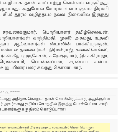
 வழியாக தான் காட்டாற்று வெள்ளம் வருகிறது.
்படாது. அதுபோல் கோரம்பள்ளம் குளம் நிரம்பி
12 கி.மீ தூரம் வழித்தடம் நல்ல நிலையில் இருந்து
ரவணக்குமார், பொறியாளர் தமிழ்செல்வன்,
றியாளர்கள் காந்திமதி, முனீர் அகமது, உதவி
தார ஆய்வாளர்கள் ஸ்டாலின் பாக்கியநாதன்,
மண்டல தலைவர்கள் நிர்மல்ராஜ், கலைச்செல்வி,
கள் கீதா முருகேசன், சுரேஷ்குமார், இசக்கிராஜா,
 ரெங்கசாமி, பொன்னப்பன், சரண்யா உள்பட
 உறுப்பினர் பலர் கலந்து கொண்டனர்.
IP 172.7*****
பட்டானு அதிமுக கொறடா தான் சொல்லிருக்காரு அதுக்குள்ள
் அவர்களது குடும்ப சொத்தில் இருந்து போல்பேட்டை சாரி
ையாளர்களுக்கு நிலம் கொடுப்பாரா?
கள் தணிக்கையின்றி பிரசுரமாகும் வகையில் மென்பொருள்
்நுட்ப குறைபாடுகள் காரணமாக கருத்துக்கள் பதிவாவதில்