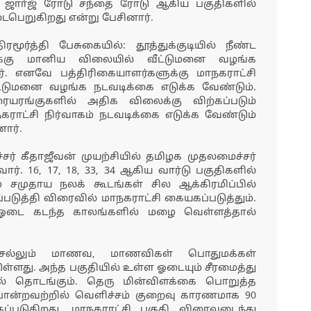
் ஜாா்ஜ் ரோடு சந்தை ரோடு ஆகிய பகுதிகளில்
நடைபெறுகிறது என்று பேசினார்.
ரமூர்த்தி பேசுகையில்: தூத்துக்குடியில் நீண்ட
ுக்கு மானிய விலையில் வீட்டுமனை வழங்க
். எனவே பத்திரிகையாளர்களுக்கு மாநகராட்சி
ட்டுமனை வழங்க நடவடிக்கை எடுக்க வேண்டும்.
யரங்குகளில் அதிக விலைக்கு விற்கப்படும்
ராட்சி நிர்வாகம் நடவடிக்கை எடுக்க வேண்டும்
னார்.
சர் கீதாஜீவன் முயற்சியில் தமிழக முதலமைச்சர்
ர். 16, 17, 18, 33, 34 ஆகிய வார்டு பகுதிகளில்
ும் சமுதாய நலக் கூடங்கள் சில ஆக்கிரமிப்பில்
டுத்தி விரைவில் மாநகராட்சி கையகப்படுத்தும்.
 ஓடை கடந்த காலங்களில் மழை வெள்ளத்தால்
ல்லும் மாணவ, மாணவிகள் பொதுமக்கள்
டுள்ளது. அந்த பகுதியில் உள்ள ஓடையும் சீரமைத்து
ல் தொடங்கும். தெரு மின்விளக்கை பொறுத்த
 போன்றவற்றில் வெளிச்சம் குறைவு காரணமாக 90
தப்படுகிறது. மாநகராட்சி பகுதி விரைவடைந்து