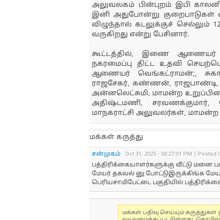
அலுவலகம் பின்புறம் இபி காலனி
இனி அதுபோன்று குறைபாடுகள் ஏற
விழுந்தால் கடலுக்குச் செல்லும் 
வருகிறது என்று பேசினார்.
கூட்டத்தில், இணை ஆணையர் ச
நகரமைப்பு திட்ட உதவி செயற்பொ
ஆணையர் வெங்கட்ராமன்;, சுகா
ராஜசேகர், கண்ணன், ராஜபாண்டி, 
அன்னலெட்சுமி, மாமன்ற உறுப்பினர்
அதிஷ்டமணி, சரவணக்குமார்,
மாநகராட்சி அலுவலர்கள், மாமன்ற
மக்கள் கருத்து
சன்முகம்
Oct 31, 2025 - 08:27:01 PM | Posted 
பத்திரிக்கையாளர்களுக்கு வீட்டு மனை 
மேயர் தகவல் னு போட்டுஇருக்கிங்க மேயர
பெரியசாமிபேட்டை பகுதியில் பத்திரிக்க
மக்கள் பதிவு செய்யும் கருத்து
வடிவமைக்கப்பட்டுள்ளது. தொழில