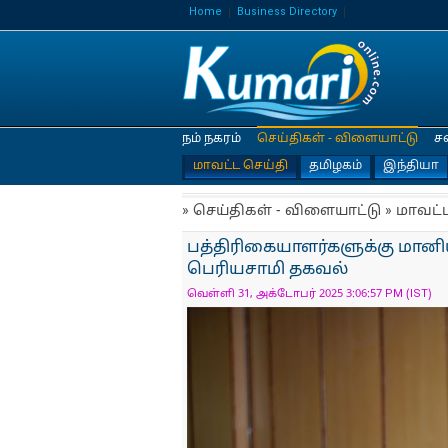
Home
Business Directory
நம் நகரம்
செய்திகள் - விளையாட்டு
ச
மாவட்ட செய்தி
தமிழகம்
இந்தியா
» செய்திகள் - விளையாட்டு » மாவட்
பத்திரிகையாளர்களுக்கு மான
பெரியசாமி தகவல்
வெள்ளி 31, அக்டோபர் 2025 3:06:57 PM (IST)